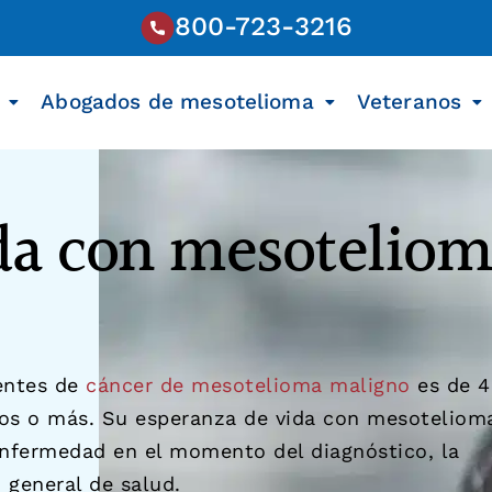
800-723-3216
Abogados de mesotelioma
Veteranos
da con mesotelio
entes de
cáncer de mesotelioma maligno
es de 4
años o más. Su esperanza de vida con mesoteliom
enfermedad en el momento del diagnóstico, la
 general de salud.