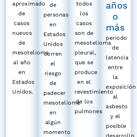
años
aproximado
todos
de
de
los
o
personas
casos
casos
en
más
nuevos
son de
Estados
periodo
de
mesotelioma
Unidos
de
mesotelioma
pleural,
corren
latencia
al año
que se
el
entre
en
produce
riesgo
la
Estados
en el
de
exposición
Unidos.
revestimiento
padecer
al
de los
mesotelioma
asbesto
pulmones
en
y el
algún
posible
momento
desarrollo