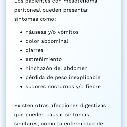
Los pacientes con mesotelioma
peritoneal pueden presentar
síntomas como:
n
áuseas y/o vómitos
d
olor abdominal
d
iarrea
e
streñimiento
h
inchazón del abdomen
p
érdida de peso inexplicable
s
udores nocturnos y/o fiebre
Existen otras afecciones digestivas
que pueden causar síntomas
similares, como la enfermedad de