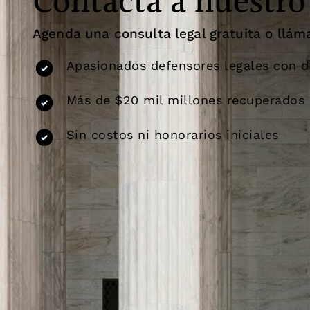
Contacta a nuestro
Agenda una consulta legal gratuita o llám
Apasionados defensores legales con dé
Más de $20 mil millones recuperados 
Sin costos ni honorarios iniciales