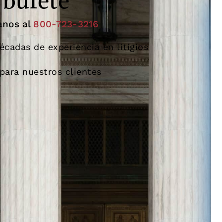
 bufete
anos al
800-723-3216
cadas de experiencia en litigios
para nuestros clientes