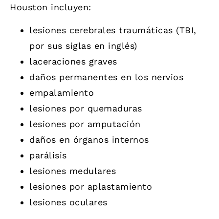
Houston incluyen:
les
iones cerebrales traumáticas (TBI,
por sus siglas en inglés)
laceraciones graves
daños permanentes en los nervios
empalamiento
les
iones por quemaduras
les
iones por amputación
d
años en órganos internos
p
arálisis
l
esiones medulares
l
esiones por aplastamiento
l
esiones oculares