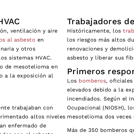
 HVAC
Trabajadores de
ón, ventilación y aire
Históricamente, los
trab
os al asbesto
en
los riesgos más altos du
naria y otros
renovaciones y demolici
los sistemas HVAC.
asbesto y liberar sus fib
go de mesotelioma en
Primeros respo
 a la exposición al
Los
bomberos
, oficiale
elevados debido a la ex
incendiados. Según el In
nte trabajaban con
Ocupacional (NIOSH), l
rimentado altos niveles
mesotelioma dos veces m
han enfermado de
Más de 350 bomberos qu