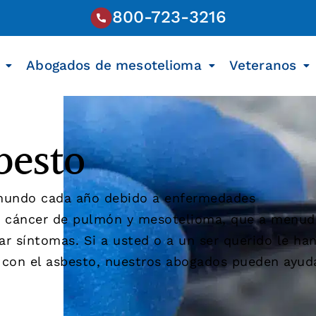
800-723-3216
Abogados de mesotelioma
Veteranos
besto
 mundo cada año debido a enfermedades
en cáncer de pulmón y mesotelioma, que a menu
ar síntomas. Si a usted o a un ser querido le ha
con el asbesto, nuestros abogados pueden ayud