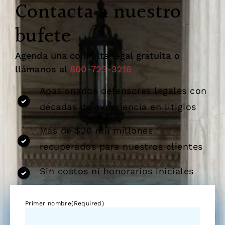
Contacta a nuestro
bufete
Agenda una consulta legal gratuita o
llámanos al
800-723-3216
Apasionados defensores legales con
décadas de experiencia en litigios
Más de $20 mil millones
recuperados para nuestros clientes
Sin costos ni honorarios iniciales
Primer nombre
(Required)