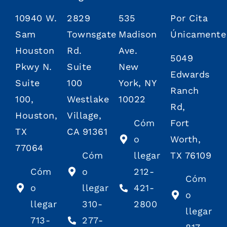
10940 W.
2829
535
Por Cita
Sam
Townsgate
Madison
Únicamente
Houston
Rd.
Ave.
5049
Pkwy N.
Suite
New
Edwards
Suite
100
York, NY
Ranch
100,
Westlake
10022
Rd,
Houston,
Village,
Cóm
Fort
TX
CA 91361
o
Worth,
77064
Cóm
llegar
TX 76109
Cóm
o
212-
Cóm
o
llegar
421-
o
llegar
310-
2800
llegar
713-
277-