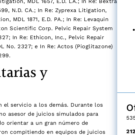
itigation, MDL 1657, E.D. LA.; In Re: Bextra
99, N.D. CA.; In Re: Zyprexa Litigation,
tion, MDL 1871, E.D. PA.; In Re: Levaquin
ton Scientific Corp. Pelvic Repair System
27; In Re: Ethicon, Inc., Pelvic Repair
L No. 2327; e In Re: Actos (Pioglitazone)
299.
tarias y
l servicio a los demás. Durante los
O
o asesor de juicios simulados para
53
ido orientar a un gran número de
21
ron compitiendo en equipos de juicios