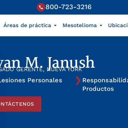
800-723-3216
Áreas de práctica
Mesotelioma
Ubicac
van M. Janush
GADO GERENTE, NUEVA YORK
Lesiones Personales
Responsabilid
Productos
ONTÁCTENOS