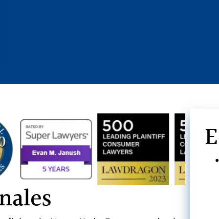
E
nales