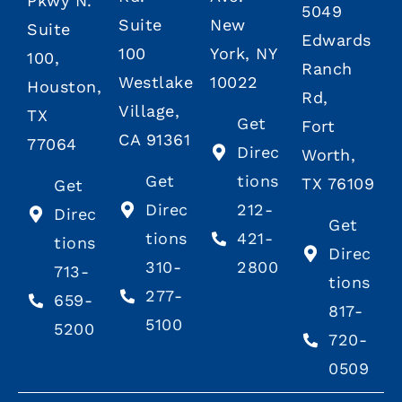
Pkwy N.
5049
Suite
New
Suite
Edwards
100
York, NY
100,
Ranch
Westlake
10022
Houston,
Rd,
Village,
TX
Get
Fort
CA 91361
77064
Direc
Worth,
Get
tions
TX 76109
Get
Direc
212-
Direc
Get
tions
421-
tions
Direc
310-
2800
713-
tions
277-
659-
817-
5100
5200
720-
0509