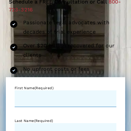
Schedule a FREE Consultation or Call
800-
723-3216
Passionate legal advocates with
decades of trial experience
Over $20 billion recovered for our
clients
No upfront costs or fees
First Name
(Required)
Last Name
(Required)